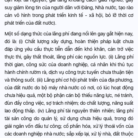
suy giảm lòng tin của người dân với Đảng, Nhà nước, tạo rào
cản vô hình trong phát triển kinh tế - xã hội, bỏ lỡ thời cơ
phát triển của đất nước).
Một số dạng thức của lãng phí đang nổi lên gay gắt hiện nay,
đó là: (i) Chất lượng xây dựng, hoàn thiện pháp luật chưa
đáp ứng yêu cầu thực tiễn dẫn đến khó khăn, cản trở việc
thực thi, gây thất thoát, lãng phí các nguồn lực. (ii) Lãng phí
thời gian, công sức của doanh nghiệp, cá nhân khi thủ tục
hành chính rườm rà, dịch vụ công trực tuyến chưa thuận tiện
và thông suốt. (iii) Lãng phí cơ hội phát triển của địa phương,
của đất nước do bộ máy nhà nước có nơi, có lúc hoạt động
chưa hiệu quả, một bộ phận cán bộ thiếu năng lực, né tránh,
đùn đẩy công việc, sợ trách nhiệm; do chất lượng, năng suất
lao động thấp. (iv) Lãng phí tài nguyên thiên nhiên; lãng phí
tài sản công do quản lý, sử dụng chưa hiệu quả, trong đó
giải ngân vốn đầu tư công; cổ phần hóa, xử lý thoái vốn của
các doanh nghiệp nhà nước; sắp xếp lại, xử lý nhà, đất thuộc