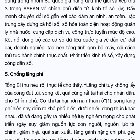
đứng trong nhóm 50 quốc gia hàng đầu thế giới và xếp thứ
3 trong ASEAN về chính phủ điện tử, kinh tế số. (iv) Đẩy
mạnh chuyển đổi số gắn với bảo đảm an ninh, an toàn. Tập
trung xây dựng xã hội số, số hóa toàn diện hoạt động quản
lý nhà nước, cung cấp dịch vụ công trực tuyến mức độ cao.
Kết nối đồng bộ các cơ sở dữ liệu quốc gia về dân cư, đất
đai, doanh nghiệp, tạo nền tảng tinh gọn bộ máy, cải cách
thủ tục hành chính thực chất. Phát triển kinh tế số, xây dựng
công dân số.
5. Chống lãng phí
Tổng Bí thư nêu rõ, thực tế cho thấy, “Lãng phí tuy không lấy
của công đút túi, song kết quả cũng rất tai hại cho nhân dân,
cho Chính phủ. Có khi tai hại hơn nạn tham ô”[1], song lãng
phí hiện nay diễn ra khá phổ biến, dưới nhiều dạng thức khác
nhau, đã và đang gây ra nhiều hệ luỵ nghiêm trọng cho phát
triển (gây suy giảm nguồn lực con người, nguồn lực tài
chính, giảm hiệu quả sản xuất, tăng gánh nặng chi phí, gây
cạn kiệt tài nguyên, gia tăng khoảng cách giàu nghèo; gây