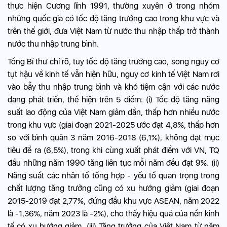
thực hiện Cương lĩnh 1991, thường xuyên ở trong nhóm
những quốc gia có tốc độ tăng trưởng cao trong khu vực và
trên thế giới, đưa Việt Nam từ nước thu nhập thấp trở thành
nước thu nhập trung bình.
Tổng Bí thư chỉ rõ, tuy tốc độ tăng trưởng cao, song nguy cơ
tụt hậu về kinh tế vẫn hiện hữu, nguy cơ kinh tế Việt Nam rơi
vào bẫy thu nhập trung bình và khó tiệm cận với các nước
đang phát triển, thể hiện trên 5 điểm: (i) Tốc độ tăng năng
suất lao động của Việt Nam giảm dần, thấp hơn nhiều nước
trong khu vực (giai đoạn 2021-2025 ước đạt 4,8%, thấp hơn
so với bình quân 3 năm 2016-2018 (6,1%), không đạt mục
tiêu đề ra (6,5%), trong khi cùng xuất phát điểm với VN, TQ
đầu những năm 1990 tăng liên tục mỗi năm đều đạt 9%. (ii)
Năng suất các nhân tố tổng hợp - yếu tố quan trọng trong
chất lượng tăng trưởng cũng có xu hướng giảm (giai đoạn
2015-2019 đạt 2,77%, đứng đầu khu vực ASEAN, năm 2022
là -1,36%, năm 2023 là -2%), cho thấy hiệu quả của nền kinh
tế có xu hướng giảm. (iii) Tăng trưởng của Việt Nam từ năm