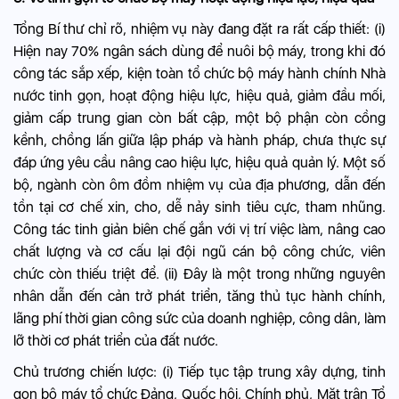
Tổng Bí thư chỉ rõ, nhiệm vụ này đang đặt ra rất cấp thiết: (i)
Hiện nay 70% ngân sách dùng để nuôi bộ máy, trong khi đó
công tác sắp xếp, kiện toàn tổ chức bộ máy hành chính Nhà
nước tinh gọn, hoạt động hiệu lực, hiệu quả, giảm đầu mối,
giảm cấp trung gian còn bất cập, một bộ phận còn cồng
kềnh, chồng lấn giữa lập pháp và hành pháp, chưa thực sự
đáp ứng yêu cầu nâng cao hiệu lực, hiệu quả quản lý. Một số
bộ, ngành còn ôm đồm nhiệm vụ của địa phương, dẫn đến
tồn tại cơ chế xin, cho, dễ nảy sinh tiêu cực, tham nhũng.
Công tác tinh giản biên chế gắn với vị trí việc làm, nâng cao
chất lượng và cơ cấu lại đội ngũ cán bộ công chức, viên
chức còn thiếu triệt để. (ii) Đây là một trong những nguyên
nhân dẫn đến cản trở phát triển, tăng thủ tục hành chính,
lãng phí thời gian công sức của doanh nghiệp, công dân, làm
lỡ thời cơ phát triển của đất nước.
Chủ trương chiến lược: (i) Tiếp tục tập trung xây dựng, tinh
gọn bộ máy tổ chức Đảng, Quốc hội, Chính phủ, Mặt trận Tổ