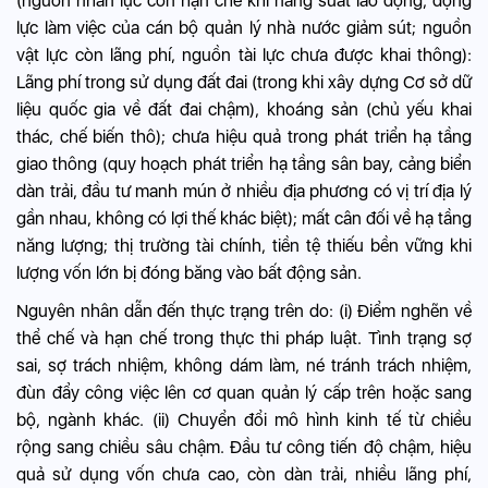
(nguồn nhân lực còn hạn chế khi năng suất lao động, động
lực làm việc của cán bộ quản lý nhà nước giảm sút; nguồn
vật lực còn lãng phí, nguồn tài lực chưa được khai thông):
Lãng phí trong sử dụng đất đai (trong khi xây dựng Cơ sở dữ
liệu quốc gia về đất đai chậm), khoáng sản (chủ yếu khai
thác, chế biến thô); chưa hiệu quả trong phát triển hạ tầng
giao thông (quy hoạch phát triển hạ tầng sân bay, cảng biển
dàn trải, đầu tư manh mún ở nhiều địa phương có vị trí địa lý
gần nhau, không có lợi thế khác biệt); mất cân đối về hạ tầng
năng lượng; thị trường tài chính, tiền tệ thiếu bền vững khi
lượng vốn lớn bị đóng băng vào bất động sản.
Nguyên nhân dẫn đến thực trạng trên do: (i) Điểm nghẽn về
thể chế và hạn chế trong thực thi pháp luật. Tình trạng sợ
sai, sợ trách nhiệm, không dám làm, né tránh trách nhiệm,
đùn đẩy công việc lên cơ quan quản lý cấp trên hoặc sang
bộ, ngành khác. (ii) Chuyển đổi mô hình kinh tế từ chiều
rộng sang chiều sâu chậm. Đầu tư công tiến độ chậm, hiệu
quả sử dụng vốn chưa cao, còn dàn trải, nhiều lãng phí,