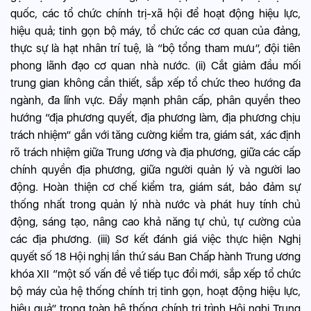
quốc, các tổ chức chính trị-xã hội để hoạt động hiệu lực,
hiệu quả; tinh gọn bộ máy, tổ chức các cơ quan của đảng,
thực sự là hạt nhân trí tuệ, là “bộ tổng tham mưu”, đội tiên
phong lãnh đạo cơ quan nhà nước. (ii) Cắt giảm đầu mối
trung gian không cần thiết, sắp xếp tổ chức theo hướng đa
ngành, đa lĩnh vực. Đẩy mạnh phân cấp, phân quyền theo
hướng “địa phương quyết, địa phương làm, địa phương chịu
trách nhiệm” gắn với tăng cường kiểm tra, giám sát, xác định
rõ trách nhiệm giữa Trung ương và địa phương, giữa các cấp
chính quyền địa phương, giữa người quản lý và người lao
động. Hoàn thiện cơ chế kiểm tra, giám sát, bảo đảm sự
thống nhất trong quản lý nhà nước và phát huy tính chủ
động, sáng tạo, nâng cao khả năng tự chủ, tự cường của
các địa phương. (iii) Sơ kết đánh giá việc thực hiện Nghị
quyết số 18 Hội nghị lần thứ sáu Ban Chấp hành Trung ương
khóa XII “một số vấn đề về tiếp tục đổi mới, sắp xếp tổ chức
bộ máy của hệ thống chính trị tinh gọn, hoạt động hiệu lực,
hiệu quả” trong toàn hệ thống chính trị trình Hội nghị Trung