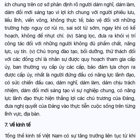
ích chung trên cơ sở phân định rõ người dám nghĩ, dám làm,
dám đổi mới sáng tạo vì lợi ích chung với người phiêu lưu,
liều lĩnh, viển vông, không thực tế; bảo vệ đối với những
trường hợp nguy cơ rủi ro, sai sót từ sớm, ngay khi có kế
hoạch, không để nhụt chí. (iv) Sàng lọc, đưa ra khỏi vị trí
công tác đối với những người không đủ phẩm chất, năng
lực, uy tín. (v) Chú trọng đào tạo, bồi dưỡng, thử thách đối
với các đồng chí là nhân sự được quy hoạch tham gia cấp
ủy, ban thường vụ cấp ủy các cấp, bảo đảm lựa chọn ra
được cấp ủy, nhất là người đứng đầu có năng lực lãnh đạo,
có sức chiến đấu cao, dám nghĩ, dám làm, dám chịu trách
nhiệm, dám đổi mới sáng tạo vì sự nghiệp chung, có năng
lực lãnh đạo thực hiện thắng lợi các chủ trương của Đảng,
đưa nghị quyết của Đảng vào thực tiễn cuộc sống trên từng
lĩnh vực, địa bàn.
7. Về kinh tế
Tổng thể kinh tế Việt Nam có sự tăng trưởng liên tục từ khi