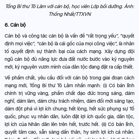
Tổng Bí thư Tô Lâm với cán bộ, học viên Lớp bồi dưỡng. Ảnh:
Thống Nhất/TTXVN
6. Cán bộ
Cán bộ và công tác cán bộ là vấn đề “rất trọng yếu”, “quyết
định mọi việc”, “cán bộ là cái gốc của mọi công việc”, là nhân
tố quyết định sự thành bại của cách mạng. Xây dựng đội
ngũ cán bộ đủ năng lực đưa đất nước bước vào kỷ nguyên
mới, kỷ nguyên vươn mình của dân tộc đang đặt ra cấp thiết.
Về phẩm chất, yêu cầu đối với cán bộ trong giai đoạn cách
mạng mới, Tổng Bí thư Tô Lâm nhấn mạnh: (i) Có bản lĩnh
chính trị vững vàng, phẩm chất đạo đức trong sáng, dám
nghĩ, dám làm, dám chịu trách nhiệm, dám đổi mới sáng tạo,
dám đột phá vì lợi ích chung; hết lòng, hết sức phụng sự Tổ
quốc, phục vụ nhân dân, luôn đặt lợi ích quốc gia, dân tộc,
lợi ích của Nhân dân lên trên hết, trước hết. (ii) Có bản lĩnh,
quyết tâm cao, sẵn sàng dấn thân, hy sinh lợi ích cá nhân.