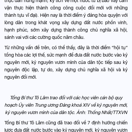
thực dân hùng mạnh; kỳ tích về một nước từ bị bao vây cấm
vận thực hiện thành công công cuộc đổi mới với những
thành tựu vĩ đại). Hiện nay là thời điểm ý đảng hòa quyện với
lòng dân trong khát vọng xây dựng đất nước phồn vinh,
hạnh phúc, sớm xây dựng thành công chủ nghĩa xã hội,
sánh vai với các cường quốc năm châu.
Từ những vấn đề trên, có thể thấy, đây là thời điểm “hội tụ”
tổng hòa các lợi thế, sức mạnh để đưa đất nước bước vào kỷ
nguyên mới, kỷ nguyên vươn mình của dân tộc tiếp sau kỷ
nguyên độc lập, tự do, xây dựng chủ nghĩa xã hội và kỷ
nguyên đổi mới.
Tổng Bí thư Tô Lâm trao đổi với các học viên cán bộ quy
hoạch Ủy viên Trung ương Đảng khoá XIV về kỷ nguyên mới,
kỷ nguyên vươn mình của dân tộc. Ảnh: Thống Nhất/TTXVN
Tổng Bí thư Tô Lâm cũng đã trao đổi về 7 định hướng chiến
lược đưa đất nước bước vào kỷ nguyên mới, kỷ nguyên vươn