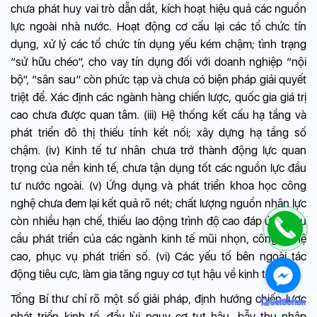
chưa phát huy vai trò dẫn dắt, kích hoạt hiệu quả các nguồn
lực ngoài nhà nước. Hoạt động cơ cấu lại các tổ chức tín
dụng, xử lý các tổ chức tín dụng yếu kém chậm; tình trạng
“sử hữu chéo”, cho vay tín dụng đối với doanh nghiệp “nội
bộ”, “sân sau” còn phức tạp và chưa có biện pháp giải quyết
triệt để. Xác định các ngành hàng chiến lược, quốc gia giá trị
cao chưa được quan tâm. (iii) Hệ thống kết cấu hạ tầng và
phát triển đô thị thiếu tính kết nối; xây dựng hạ tầng số
chậm. (iv) Kinh tế tư nhân chưa trở thành động lực quan
trọng của nền kinh tế, chưa tận dụng tốt các nguồn lực đầu
tư nước ngoài. (v) Ứng dụng và phát triển khoa học công
nghệ chưa đem lại kết quả rõ nét; chất lượng nguồn nhân lực
còn nhiều hạn chế, thiếu lao động trình độ cao đáp ứng nhu
cầu phát triển của các ngành kinh tế mũi nhọn, công nghệ
cao, phục vụ phát triển số. (vi) Các yếu tố bên ngoài tác
động tiêu cực, làm gia tăng nguy cơ tụt hậu về kinh tế.
Tổng Bí thư chỉ rõ một số giải pháp, định hướng chiến lược
phát triển kinh tế, đẩy lùi nguy cơ tụt hậu, bẫy thu nhập