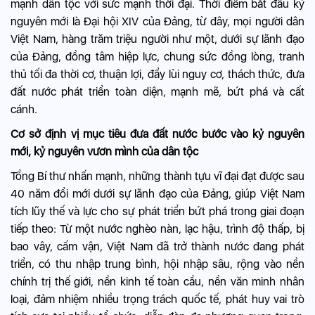
mạnh dân tộc với sức mạnh thời đại. Thời điểm bắt đầu kỷ
nguyên mới là Đại hội XIV của Đảng, từ đây, mọi người dân
Việt Nam, hàng trăm triệu người như một, dưới sự lãnh đạo
của Đảng, đồng tâm hiệp lực, chung sức đồng lòng, tranh
thủ tối đa thời cơ, thuận lợi, đẩy lùi nguy cơ, thách thức, đưa
đất nước phát triển toàn diện, mạnh mẽ, bứt phá và cất
cánh.
Cơ sở định vị mục tiêu đưa đất nước bước vào kỷ nguyên
mới, kỷ nguyên vươn mình của dân tộc
Tổng Bí thư nhấn mạnh, những thành tựu vĩ đại đạt được sau
40 năm đổi mới dưới sự lãnh đạo của Đảng, giúp Việt Nam
tích lũy thế và lực cho sự phát triển bứt phá trong giai đoạn
tiếp theo: Từ một nước nghèo nàn, lạc hậu, trình độ thấp, bị
bao vây, cấm vận, Việt Nam đã trở thành nước đang phát
triển, có thu nhập trung bình, hội nhập sâu, rộng vào nền
chính trị thế giới, nền kinh tế toàn cầu, nền văn minh nhân
loại, đảm nhiệm nhiều trọng trách quốc tế, phát huy vai trò