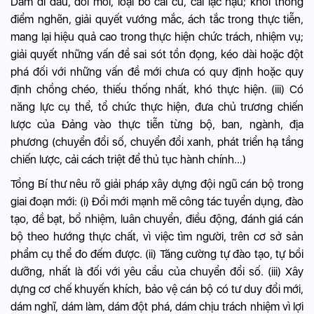
Dám đi đầu, đổi mới, loại bỏ cái cũ, cái lạc hậu; khơi thông
điểm nghẽn, giải quyết vướng mắc, ách tắc trong thực tiễn,
mang lại hiệu quả cao trong thực hiện chức trách, nhiệm vụ;
giải quyết những vấn đề sai sót tồn đọng, kéo dài hoặc đột
phá đối với những vấn đề mới chưa có quy định hoặc quy
định chồng chéo, thiếu thống nhất, khó thực hiện. (iii) Có
năng lực cụ thể, tổ chức thực hiện, đưa chủ trương chiến
lược của Đảng vào thực tiễn từng bộ, ban, ngành, địa
phương (chuyển đổi số, chuyển đổi xanh, phát triển hạ tầng
chiến lược, cải cách triệt để thủ tục hành chính…)
Tổng Bí thư nêu rõ giải pháp xây dựng đội ngũ cán bộ trong
giai đoạn mới: (i) Đổi mới mạnh mẽ công tác tuyển dụng, đào
tạo, đề bạt, bổ nhiệm, luân chuyển, điều động, đánh giá cán
bộ theo hướng thực chất, vì việc tìm người, trên cơ sở sản
phẩm cụ thể đo đếm được. (ii) Tăng cường tự đào tạo, tự bồi
dưỡng, nhất là đối với yêu cầu của chuyển đổi số. (iii) Xây
dựng cơ chế khuyến khích, bảo vệ cán bộ có tư duy đổi mới,
dám nghĩ, dám làm, dám đột phá, dám chịu trách nhiệm vì lợi