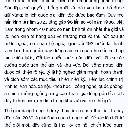
tích cực tại nhiều tổ chức, diễn đàn đa phương quan trọng.
Độc lập, chủ quyền, thống nhất và toàn vẹn lãnh thổ được
giữ vững; lợi ích quốc gia, dân tộc được bảo đảm. Quy mô
nền kinh tế năm 2023 tăng gấp 96 lần so với năm 1986. Việt
Nam trong nhóm 40 nước có nền kinh tế lớn nhất thế giới và
20 nền kinh tế hàng đầu về thương mại và thu hút đầu tư
nước ngoài; có quan hệ ngoại giao với 193 nước là thành
viên Liên hợp quốc; xây dựng các mối quan hệ đối tác, hợp
tác chiến lược, đối tác chiến lược toàn diện với tất cả các
cường quốc trên thế giới và khu vực. Đời sống người dân
được cải thiện rõ rệt, tỷ lệ hộ nghèo giảm mạnh; hoàn thành
về đích sớm các mục tiêu Thiên niên kỷ. Tiềm lực chính trị,
kinh tế, văn hóa, xã hội, khoa học - công nghệ, quốc phòng,
an ninh không ngừng nâng cao; tham gia đóng góp tích cực
duy trì hòa bình, ổn định trong khu vực và trên thế giới.
Thế giới đang trong thời kỳ thay đổi có tính thời đại, từ nay
đến năm 2030 là giai đoạn quan trọng nhất để xác lập trật tự
thế giới mới, đây cũng là thời kỳ cơ hội chiến lược quan