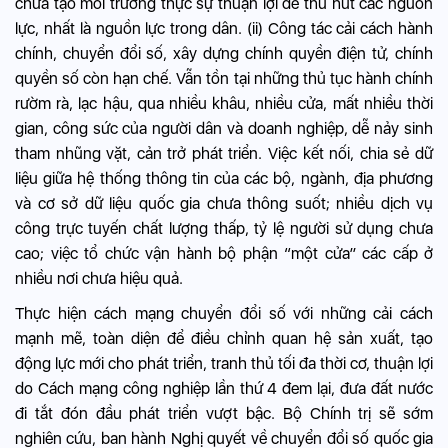
chưa tạo môi trường thực sự thuận lợi để thu hút các nguồn
lực, nhất là nguồn lực trong dân. (ii) Công tác cải cách hành
chính, chuyển đổi số, xây dựng chính quyền điện tử, chính
quyền số còn hạn chế. Vẫn tồn tại những thủ tục hành chính
rườm rà, lạc hậu, qua nhiều khâu, nhiều cửa, mất nhiều thời
gian, công sức của người dân và doanh nghiệp, dễ nảy sinh
tham nhũng vặt, cản trở phát triển. Việc kết nối, chia sẻ dữ
liệu giữa hệ thống thông tin của các bộ, ngành, địa phương
và cơ sở dữ liệu quốc gia chưa thông suốt; nhiều dịch vụ
công trực tuyến chất lượng thấp, tỷ lệ người sử dụng chưa
cao; việc tổ chức vận hành bộ phận “một cửa” các cấp ở
nhiều nơi chưa hiệu quả.
Thực hiện cách mạng chuyển đổi số với những cải cách
mạnh mẽ, toàn diện để điều chỉnh quan hệ sản xuất, tạo
động lực mới cho phát triển, tranh thủ tối đa thời cơ, thuận lợi
do Cách mạng công nghiệp lần thứ 4 đem lại, đưa đất nước
đi tắt đón đầu phát triển vượt bậc. Bộ Chính trị sẽ sớm
nghiên cứu, ban hành Nghị quyết về chuyển đổi số quốc gia