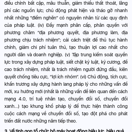
điều chỉnh bất cập, mâu thuẫn, giảm thiểu thất thoát, lãng
phí các nguồn lực; chủ động phát hiện và tháo gỡ nhanh
nhất những “điểm nghẽn” có nguyên nhân từ các quy định
của pháp luật. (iv) Đẩy mạnh phân cấp, phân quyền với
phương châm “địa phương quyết, địa phương làm, địa
phương chịu trách nhiệm”; cải cách triệt để thủ tục hành
chính, giảm chi phí tuân thủ, tạo thuận lợi cao nhất cho
người dân và doanh nghiệp. (v) Tập trung kiểm soát quyền
lực trong xây dựng pháp luật, siết chặt kỷ luật, kỷ cương, đề
cao trách nhiệm, nhất là trách nhiệm người đứng đầu, kiên
quyết chống tiêu cực, “lợi ích nhóm”. (vi) Chủ động, tích cực,
khẩn trương xây dựng hành lang pháp lý cho những vấn đề
mới, xu hướng mới (nhất là những vấn đề liên quan đến cách
mạng 4.0, trí tuệ nhân tạo, chuyển đổi số, chuyển đổi
xanh…) tạo khung khổ pháp lý để thực hiện thành công
cuộc cách mạng về chuyển đổi số, tạo đột phá cho phát
triển đất nước những năm tiếp theo.
3. Về tinh gọn tổ chức bộ máy hoạt động hiệu lực, hiệu quả