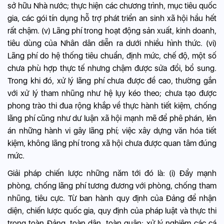
sở hữu Nhà nước; thực hiện các chương trình, mục tiêu quốc
gia, các gói tín dụng hỗ trợ phát triển an sinh xã hội hầu hết
rất chậm. (v) Lãng phí trong hoạt động sản xuất, kinh doanh,
tiêu dùng của Nhân dân diễn ra dưới nhiều hình thức. (vi)
Lãng phí do hệ thống tiêu chuẩn, định mức, chế độ, một số
chưa phù hợp thực tế nhưng chậm được sửa đổi, bổ sung.
Trong khi đó, xử lý lãng phí chưa được đề cao, thường gắn
với xử lý tham nhũng như hệ lụy kéo theo; chưa tạo được
phong trào thi đua rộng khắp về thực hành tiết kiệm, chống
lãng phí cũng như dư luận xã hội mạnh mẽ để phê phán, lên
án những hành vi gây lãng phí; việc xây dựng văn hóa tiết
kiệm, không lãng phí trong xã hội chưa được quan tâm đúng
mức.
Giải pháp chiến lược những năm tới đó là: (i) Đẩy mạnh
phòng, chống lãng phí tương đương với phòng, chống tham
nhũng, tiêu cực. Từ ban hành quy định của Đảng để nhận
diện, chiến lược quốc gia, quy định của pháp luật và thực thi
trong toàn Đảng, toàn dân, toàn quân; xử lý nghiêm các cá