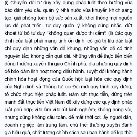
(i) Chuyển đổi tư duy xây dựng pháp luật theo hướng vừa
bảo đảm yêu cầu quản lý Nhà nước vừa khuyến khích sáng
tạo, giải phóng toàn bộ sức sản xuất, khơi thông mọi nguồn
lực để phát triển. Tư duy quản lý không cứng nhắc, dứt
khoát từ bỏ tư duy “không quản được thì cấm”. (ii) Các quy
định của luật phải mang tính ổn định, có giá trị lâu dài; luật
chỉ quy định những vấn đề khung, những vấn đề có tính
nguyên tắc; không cần quá dài. Những vấn đề thực tiễn biến
động thường xuyên thì giao Chính phủ, địa phương quy định
để bảo đảm linh hoạt trong điều hành. Tuyệt đối không hành
chính hóa hoạt động của Quốc hội; luật hóa các quy định
của Nghị định và Thông tư. (iii) Đổi mới quy trình xây dựng,
tổ chức thực hiện pháp luật. Bám sát thực tiễn, đứng trên
mảnh đất thực tiễn Việt Nam để xây dựng các quy định pháp
luật phù hợp; vừa làm vừa rút kinh nghiệm; không nóng vội,
nhưng cũng không cầu toàn, để mất thời cơ; lấy người dân,
doanh nghiệp làm trung tâm, chủ thể; thường xuyên đánh
giá hiệu quả, chất lượng chính sách sau ban hành để kịp thời