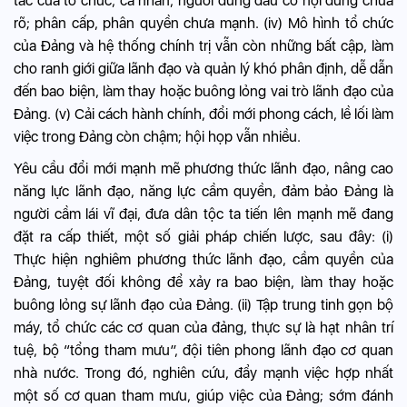
tác của tổ chức, cá nhân, người đứng đầu có nội dung chưa
rõ; phân cấp, phân quyền chưa mạnh. (iv) Mô hình tổ chức
của Đảng và hệ thống chính trị vẫn còn những bất cập, làm
cho ranh giới giữa lãnh đạo và quản lý khó phân định, dễ dẫn
đến bao biện, làm thay hoặc buông lỏng vai trò lãnh đạo của
Đảng. (v) Cải cách hành chính, đổi mới phong cách, lề lối làm
việc trong Đảng còn chậm; hội họp vẫn nhiều.
Yêu cầu đổi mới mạnh mẽ phương thức lãnh đạo, nâng cao
năng lực lãnh đạo, năng lực cầm quyền, đảm bảo Đảng là
người cầm lái vĩ đại, đưa dân tộc ta tiến lên mạnh mẽ đang
đặt ra cấp thiết, một số giải pháp chiến lược, sau đây: (i)
Thực hiện nghiêm phương thức lãnh đạo, cầm quyền của
Đảng, tuyệt đối không để xảy ra bao biện, làm thay hoặc
buông lỏng sự lãnh đạo của Đảng. (ii) Tập trung tinh gọn bộ
máy, tổ chức các cơ quan của đảng, thực sự là hạt nhân trí
tuệ, bộ “tổng tham mưu”, đội tiên phong lãnh đạo cơ quan
nhà nước. Trong đó, nghiên cứu, đẩy mạnh việc hợp nhất
một số cơ quan tham mưu, giúp việc của Đảng; sớm đánh