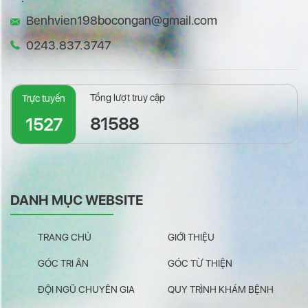
Benhvien198bocongan@gmail.com
0243.837.3747
Tổng lượt truy cập
Trực tuyến
81588
1527
DANH MỤC WEBSITE
TRANG CHỦ
GIỚI THIỆU
GÓC TRI ÂN
GÓC TỪ THIỆN
ĐỘI NGŨ CHUYÊN GIA
QUY TRÌNH KHÁM BỆNH