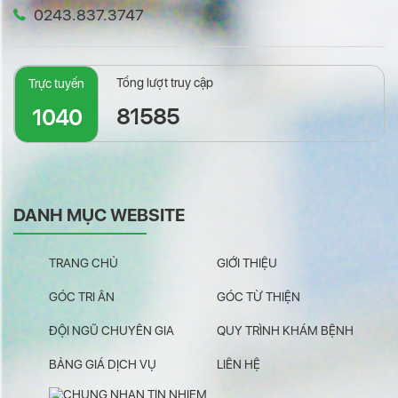
0243.837.3747
Tổng lượt truy cập
Trực tuyến
81585
1040
DANH MỤC WEBSITE
TRANG CHỦ
GIỚI THIỆU
GÓC TRI ÂN
GÓC TỪ THIỆN
ĐỘI NGŨ CHUYÊN GIA
QUY TRÌNH KHÁM BỆNH
BẢNG GIÁ DỊCH VỤ
LIÊN HỆ