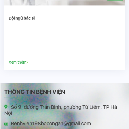
Đội ngũ bác sĩ
Xem thêm
THÔNG TIN BỆNH VIỆN
Số 9, đường Trần Bình, phường Từ Liêm, TP Hà
Nội
Benhvien198bocongan@gmail.com