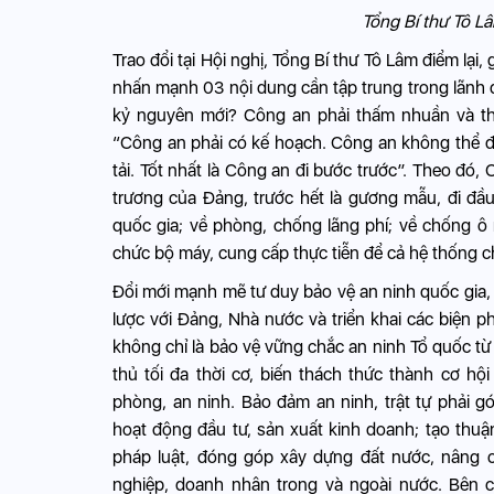
Tổng Bí thư Tô Lâ
Trao đổi tại Hội nghị, Tổng Bí thư Tô Lâm điểm lại
nhấn mạnh 03 nội dung cần tập trung trong lãnh đạ
kỷ nguyên mới? Công an phải thấm nhuần và th
“Công an phải có kế hoạch. Công an không thể đ
tải. Tốt nhất là Công an đi bước trước”. Theo đó,
trương của Đảng, trước hết là gương mẫu, đi đầu
quốc gia; về phòng, chống lãng phí; về chống ô 
chức bộ máy, cung cấp thực tiễn để cả hệ thống c
Đổi mới mạnh mẽ tư duy bảo vệ an ninh quốc gia,
lược với Đảng, Nhà nước và triển khai các biện p
không chỉ là bảo vệ vững chắc an ninh Tổ quốc từ 
thủ tối đa thời cơ, biến thách thức thành cơ h
phòng, an ninh. Bảo đảm an ninh, trật tự phải 
hoạt động đầu tư, sản xuất kinh doanh; tạo thu
pháp luật, đóng góp xây dựng đất nước, nâng 
nghiệp, doanh nhân trong và ngoài nước. Bên 