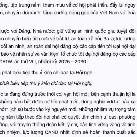
ống, tập trung nắm, tham mưu về cơ hội phát triển, đẩy lùi nguy
 số, chuyển đổi xanh, tăng cường đóng góp của Việt Nam với hoà
 lược với Đảng, Nhà nước; giữ vững an ninh quốc gia, tuyệt đối
 chuyển biến tích cực về trật tự, an toàn xã hội. Ba là, lực lượng
ối an ninh, an toàn đại hội đảng bộ các cấp tiến tới Đại hội đại
 bảo vệ nhân sự và văn kiện; tổ chức tốt đại hội đảng bộ các cấp
CATW lần thứ VIII, nhiệm kỳ 2025 – 2030.
t biểu tiếp thu ý kiến chỉ đạo tại Hội nghị.
ta đang đứng trước thời cơ, vận hội mới; bên cạnh thuận lợi là
không nắm bắt được cơ hội phát triển, đồng nghĩa với tụt hậu xa
 chốt” lịch sử bước vào kỷ nguyên mới. Những nhiệm vụ trọng tâm
năm tiếp theo đòi hỏi phải có quyết tâm chính trị cao, phương
ởng, với truyền thống đoàn kết, ý chí, bản lĩnh vững vàng và tinh
ách nhiệm, lực lượng CAND nhất định sẽ hoàn thành xuất sắc