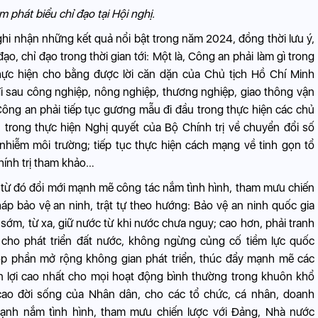
m phát biểu chỉ đạo tại Hội nghị.
, ghi nhận những kết quả nổi bật trong năm 2024, đồng thời lưu ý,
o, chỉ đạo trong thời gian tới: Một là, Công an phải làm gì trong
ực hiện cho bằng được lời căn dặn của Chủ tịch Hồ Chí Minh
i sau công nghiệp, nông nghiệp, thương nghiệp, giao thông vận
 Công an phải tiếp tục gương mẫu đi đầu trong thực hiện các chủ
 trong thực hiện Nghị quyết của Bộ Chính trị về chuyển đổi số
nhiễm môi trường; tiếp tục thực hiện cách mạng về tinh gọn tổ
hính trị tham khảo…
 từ đó đổi mới mạnh mẽ công tác nắm tình hình, tham mưu chiến
háp bảo vệ an ninh, trật tự theo hướng: Bảo vệ an ninh quốc gia
sớm, từ xa, giữ nước từ khi nước chưa nguy; cao hơn, phải tranh
ội cho phát triển đất nước, không ngừng củng cố tiềm lực quốc
góp phần mở rộng không gian phát triển, thúc đẩy mạnh mẽ các
ận lợi cao nhất cho mọi hoạt động bình thường trong khuôn khổ
cao đời sống của Nhân dân, cho các tổ chức, cá nhân, doanh
cạnh nắm tình hình, tham mưu chiến lược với Đảng, Nhà nước