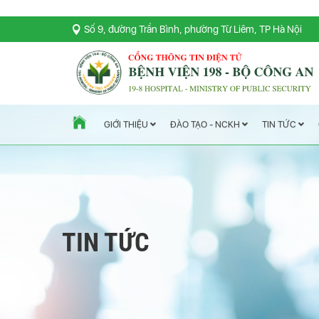
Số 9, đường Trần Bình, phường Từ Liêm, TP Hà Nội
TIN TỨC
ĐÀO TẠO - NCKH
GIỚI THIỆU
TIN TỨC