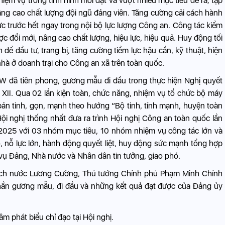
hiệm vụ trong tình hình mới đạt và vượt nhiều mục tiêu đề ra; tập
âng cao chất lượng đội ngũ đảng viên. Tăng cường cải cách hành
ực trước hết ngay trong nội bộ lực lượng Công an. Công tác kiểm
ược đổi mới, nâng cao chất lượng, hiệu lực, hiệu quả. Huy động tối
để đầu tư, trang bị, tăng cường tiềm lực hậu cần, kỹ thuật, hiện
hà ở doanh trại cho Công an xã trên toàn quốc.
W đã tiên phong, gương mẫu đi đầu trong thực hiện Nghị quyết
II. Qua 02 lần kiện toàn, chức năng, nhiệm vụ tổ chức bộ máy
ản tinh, gọn, mạnh theo hướng “Bộ tinh, tỉnh mạnh, huyện toàn
Hội nghị thống nhất đưa ra trình Hội nghị Công an toàn quốc lần
025 với 03 nhóm mục tiêu, 10 nhóm nhiệm vụ công tác lớn và
o, nỗ lực lớn, hành động quyết liệt, huy động sức mạnh tổng hợp
vụ Đảng, Nhà nước và Nhân dân tin tưởng, giao phó.
ủ tịch nước Lương Cường, Thủ tướng Chính phủ Phạm Minh Chính
 thần gương mẫu, đi đầu và những kết quả đạt được của Đảng ủy