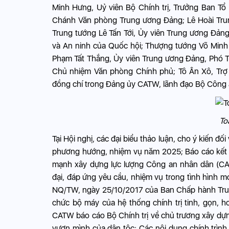
Minh Hưng, Uỷ viên Bộ Chính trị, Trưởng Ban T
Chánh Văn phòng Trung ương Đảng; Lê Hoài Trun
Trung tướng Lê Tấn Tới, Ủy viên Trung ương Đả
và An ninh của Quốc hội; Thượng tướng Võ Minh
Phạm Tất Thắng, Ủy viên Trung ương Đảng, Phó 
Chủ nhiệm Văn phòng Chính phủ; Tô Ân Xô, Trợ l
đồng chí trong Đảng ủy CATW, lãnh đạo Bộ Công a
To
Tại Hội nghị, các đại biểu thảo luận, cho ý kiến 
phương hướng, nhiệm vụ năm 2025; Báo cáo kết q
mạnh xây dựng lực lượng Công an nhân dân (CAND
đại, đáp ứng yêu cầu, nhiệm vụ trong tình hình m
NQ/TW, ngày 25/10/2017 của Ban Chấp hành Trung
chức bộ máy của hệ thống chính trị tinh, gọn, h
CATW báo cáo Bộ Chính trị về chủ trương xây dựng
vươn mình của dân tộc; Các nội dung chính trình