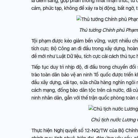
là điểm sáng, góp phần thống nhất nhận thức, tư d
cảm, phức tạp, không để xảy ra bị động, bất ngờ, tr
Thủ tướng Chính phủ Phạm M
Tội phạm được kéo giảm bền vững, vượt nhiều chỉ t
tích cực; Bộ Công an đi đầu trong xây dựng, hoàn
đề mới như Luật Dữ liệu, tích cực cải cách thủ tục h
Tiếp tục duy trì nhịp độ, đi đầu trong chuyển đ
trào toàn dân bảo vệ an ninh Tổ quốc được triển kh
đầu xây dựng, cải tạo, sửa chữa hàng nghìn ngôi 
cách mạng, đồng bào dân tộc trên cả nước, đã củn
ninh nhân dân, gắn với thế trận quốc phòng toàn
Chủ tịch nước Lương C
Thực hiện Nghị quyết số 12-NQ/TW của Bộ Chính 