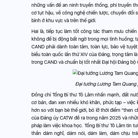
những vấn đề an ninh truyền thống, phi truyền th
cơ tụt hậu, về công nghệ chiến lược, chuyển đổi
bình ở khu vực và trên thế giới.
Hai là, tiếp tục làm tốt công tác tham mưu chiến
không để bị động bất ngờ trong mọi tình huống; tạo
CAND phải dành toàn tâm, toàn lực, bảo vệ tuyệt đ
biểu toàn quốc lần thứ XIV của Đảng, trọng tâm là
trong CAND và chuẩn bị tốt nhất Đại hội Đảng bộ 
Đại tướng Lương Tam Quang phá
Đồng chí Tổng Bí thư Tô Lâm nhấn mạnh, đất nước 
cơ bản, đan xen nhiều khó khăn, phức tạp – việc 
hơn so với bạn bè thế giới, bỏ lỡ thời điểm “then
của Đảng ủy CATW đề ra trong năm 2025 và những 
pháp làm việc khoa học. Tổng Bí thư Tô Lâm tin tư
thần dám nghĩ, dám nói, dám làm, dám chịu tr