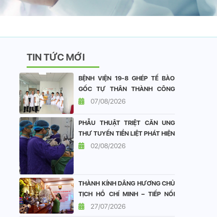
TIN TỨC MỚI
BỆNH VIỆN 19-8 GHÉP TẾ BÀO
GỐC TỰ THÂN THÀNH CÔNG
CHO BỆNH NHÂN ĐA U TỦY
07/08/2026
XƯƠNG
PHẪU THUẬT TRIỆT CĂN UNG
THƯ TUYẾN TIỀN LIỆT PHÁT HIỆN
SỚM TẠI BỆNH VIỆN 19-8: DUY
02/08/2026
TRÌ CHẤT LƯỢNG SỐNG TỐT
SAU ĐẠI PHẪU
THÀNH KÍNH DÂNG HƯƠNG CHỦ
TỊCH HỒ CHÍ MINH – TIẾP NỐI
ĐẠO LÝ “UỐNG NƯỚC NHỚ
27/07/2026
NGUỒN”