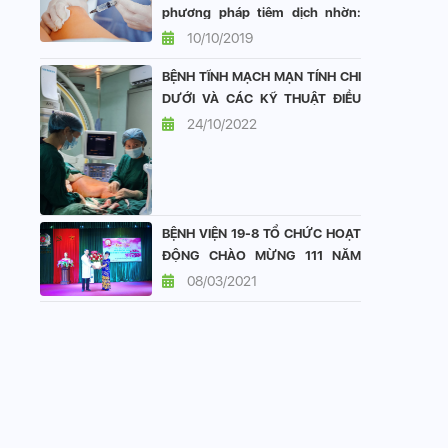
phương pháp tiêm dịch nhờn:
vai trò và hiệu quả
10/10/2019
BỆNH TĨNH MẠCH MẠN TÍNH CHI
DƯỚI VÀ CÁC KỸ THUẬT ĐIỀU
TRỊ TẠI KHOA TIM MẠCH BỆNH
24/10/2022
VIỆN 19-8
BỆNH VIỆN 19-8 TỔ CHỨC HOẠT
ĐỘNG CHÀO MỪNG 111 NĂM
QUỐC TẾ PHỤ NỮ 8/3
08/03/2021