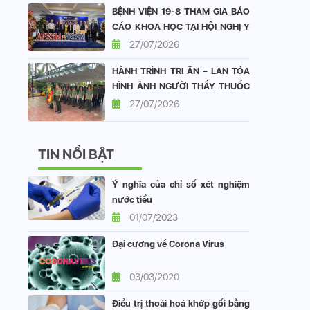
BỆNH VIỆN 19-8 THAM GIA BÁO
CÁO KHOA HỌC TẠI HỘI NGHỊ Y
HỌC GIỚI TÍNH CHÂU Á - THÁI
27/07/2026
BÌNH DƯƠNG VÀ HỘI NGHỊ Y
HÀNH TRÌNH TRI ÂN – LAN TỎA
HỌC GIỚI TÍNH VIỆT NAM
HÌNH ẢNH NGƯỜI THẦY THUỐC
CÔNG AN NHÂN DÂN
27/07/2026
TIN NỔI BẬT
Ý nghĩa của chỉ số xét nghiệm
nước tiểu
01/07/2023
Đại cương về Corona Virus
03/03/2020
Điều trị thoái hoá khớp gối bằng