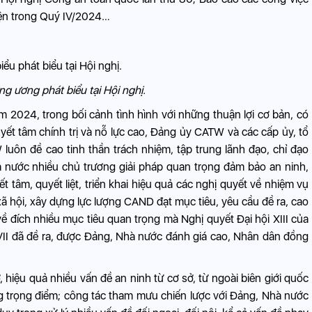
ện trong Quý IV/2024…
ng ương phát biểu tại Hội nghị.
ăm 2024, trong bối cảnh tình hình với những thuận lợi cơ bản, có
uyết tâm chính trị và nỗ lực cao, Đảng ủy CATW và các cấp ủy, tổ
uôn đề cao tinh thần trách nhiệm, tập trung lãnh đạo, chỉ đạo
 nước nhiều chủ trương giải pháp quan trọng đảm bảo an ninh,
yết tâm, quyết liệt, triển khai hiệu quả các nghị quyết về nhiệm vụ
 xã hội, xây dựng lực lượng CAND đạt mục tiêu, yêu cầu đề ra, cao
về đích nhiều mục tiêu quan trọng mà Nghị quyết Đại hội XIII của
VII đã đề ra, được Đảng, Nhà nước đánh giá cao, Nhân dân đồng
, hiệu quả nhiều vấn đề an ninh từ cơ sở, từ ngoài biên giới quốc
ợng trọng điểm; công tác tham mưu chiến lược với Đảng, Nhà nước