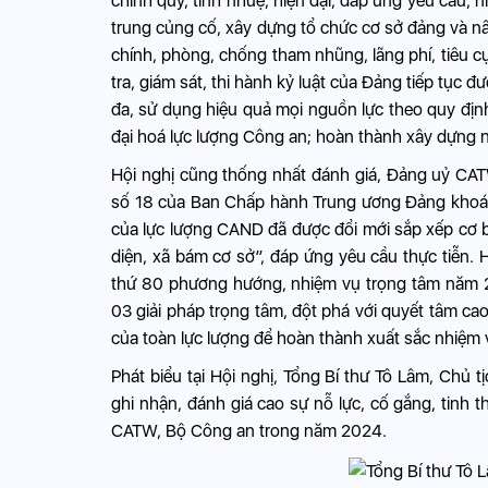
chính quy, tinh nhuệ, hiện đại, đáp ứng yêu cầu, n
trung củng cố, xây dựng tổ chức cơ sở đảng và n
chính, phòng, chống tham nhũng, lãng phí, tiêu c
tra, giám sát, thi hành kỷ luật của Đảng tiếp tục đ
đa, sử dụng hiệu quả mọi nguồn lực theo quy định 
đại hoá lực lượng Công an; hoàn thành xây dựng n
Hội nghị cũng thống nhất đánh giá, Đảng uỷ CAT
số 18 của Ban Chấp hành Trung ương Đảng khoá X
của lực lượng CAND đã được đổi mới sắp xếp cơ b
diện, xã bám cơ sở”, đáp ứng yêu cầu thực tiễn. 
thứ 80 phương hướng, nhiệm vụ trọng tâm năm 2
03 giải pháp trọng tâm, đột phá với quyết tâm ca
của toàn lực lượng để hoàn thành xuất sắc nhiệm 
Phát biểu tại Hội nghị, Tổng Bí thư Tô Lâm, Ch
ghi nhận, đánh giá cao sự nỗ lực, cố gắng, tinh
CATW, Bộ Công an trong năm 2024.