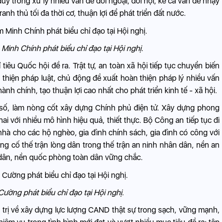
uy trong xử lý nhiều vấn đề đối ngoại, đối nội, kể cả vấn đề nhạy
anh thủ tối đa thời cơ, thuận lợi để phát triển đất nước.
inh Chính phát biểu chỉ đạo tại Hội nghị.
iêu Quốc hội đề ra. Trật tự, an toàn xã hội tiếp tục chuyển biến
 thiện pháp luật, chủ động đề xuất hoàn thiện pháp lý nhiều vấn
ành chính, tạo thuận lợi cao nhất cho phát triển kinh tế - xã hội.
ổi số, làm nòng cốt xây dựng Chính phủ điện tử. Xây dựng phong
ai với nhiều mô hình hiệu quả, thiết thực. Bộ Công an tiếp tục đi
nhà cho các hộ nghèo, gia đình chính sách, gia đình có công với
g cố thế trận lòng dân trong thế trận an ninh nhân dân, nền an
 dân, nền quốc phòng toàn dân vững chắc.
ường phát biểu chỉ đạo tại Hội nghị.
trị về xây dựng lực lượng CAND thật sự trong sạch, vững mạnh,