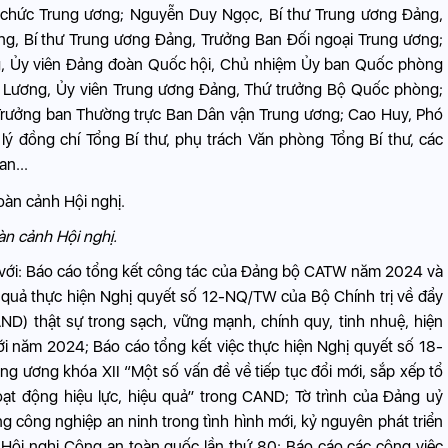
ổ chức Trung ương; Nguyễn Duy Ngọc, Bí thư Trung ương Đảng,
g, Bí thư Trung ương Đảng, Trưởng Ban Đối ngoại Trung ương;
ng, Ủy viên Đảng đoàn Quốc hội, Chủ nhiệm Ủy ban Quốc phòng
 Lương, Ủy viên Trung ương Đảng, Thứ trưởng Bộ Quốc phòng;
Trưởng ban Thường trực Ban Dân vận Trung ương; Cao Huy, Phó
ý đồng chí Tổng Bí thư, phụ trách Văn phòng Tổng Bí thư, các
n...
àn cảnh Hội nghị.
đối với: Báo cáo tổng kết công tác của Đảng bộ CATW năm 2024 và
uả thực hiện Nghị quyết số 12-NQ/TW của Bộ Chính trị về đẩy
) thật sự trong sạch, vững mạnh, chính quy, tinh nhuệ, hiện
ới năm 2024; Báo cáo tổng kết việc thực hiện Nghị quyết số 18-
 ương khóa XII “Một số vấn đề về tiếp tục đổi mới, sắp xếp tổ
oạt động hiệu lực, hiệu quả” trong CAND; Tờ trình của Đảng uỷ
 công nghiệp an ninh trong tình hình mới, kỷ nguyên phát triển
 Hội nghị Công an toàn quốc lần thứ 80; Báo cáo các công việc