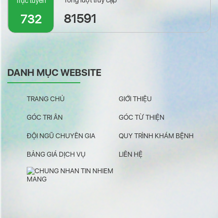
Trực tuyến
81591
732
DANH MỤC WEBSITE
TRANG CHỦ
GIỚI THIỆU
GÓC TRI ÂN
GÓC TỪ THIỆN
ĐỘI NGŨ CHUYÊN GIA
QUY TRÌNH KHÁM BỆNH
BẢNG GIÁ DỊCH VỤ
LIÊN HỆ