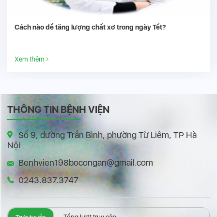
Cách nào để tăng lượng chất xơ trong ngày Tết?
Xem thêm
THÔNG TIN BỆNH VIỆN
Số 9, đường Trần Bình, phường Từ Liêm, TP Hà
Nội
Benhvien198bocongan@gmail.com
0243.837.3747
Tổng lượt truy cập