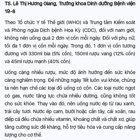
TS. Lê Thị Hương Giang, Trưởng khoa Dinh dưỡng Bệnh viện
19-8
Theo Tổ chức Y tế Thế giới (WHO) và Trung tâm Kiểm soát
và Phòng ngừa Dịch bệnh Hoa Kỳ (CDC), đối với nam giới,
không nên uống quá 2 đơn vị cồn mỗi ngày. Đối với phụ nữ,
tối đa 1 đơn vị cồn mỗi ngày. Trong đó, 1 đơn vị cồn tương
đương với 330ml bia (5% cồn), 150ml rượu vang (12% cồn)
và 45ml rượu mạnh (40% cồn).
Uống càng nhiều rượu, mức độ ảnh hưởng đến sức khỏe
càng nghiêm trọng. Để những ngày Tết luôn vui khỏe, chúng
ta nên hạn chế các loại đồ uống có cồn. Các loại nước ngọt
có gas, nước tăng lực chứa nhiều đường, cũng không tốt
cho sức khỏe. Thay vào đó, nên uống nước ép từ rau xanh,
trái cây tươi. Nước ép cam, bưởi hoặc cần tây, cải xoăn, rau
diếp cá đều chứa nhiều vitamin, khoáng chất và chất xơ, giúp
tăng cường sức đề kháng, hỗ trợ tiêu hóa và cung cấp năng
lượng cho cơ thể.