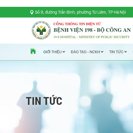
Số 9, đường Trần Bình, phường Từ Liêm, TP Hà Nội
TIN TỨC
ĐÀO TẠO - NCKH
GIỚI THIỆU
TIN TỨC