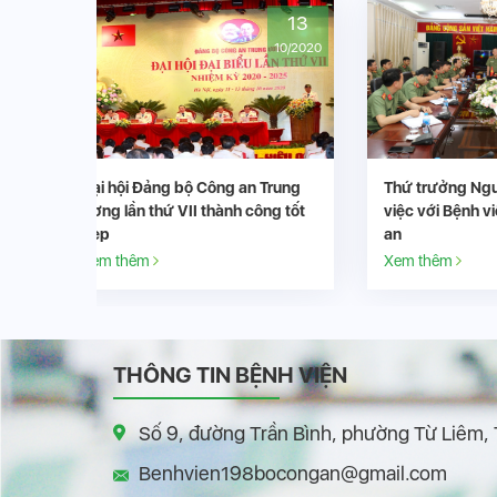
13
13
10/2020
06/2019
n Trung
Thứ trưởng Nguyễn Văn Sơn làm
Hôm nay,
công tốt
việc với Bệnh viện 19-8 Bộ Công
biểu Đản
an
ương lần
Xem thêm
Xem thê
THÔNG TIN BỆNH VIỆN
Số 9, đường Trần Bình, phường Từ Liêm,
Benhvien198bocongan@gmail.com