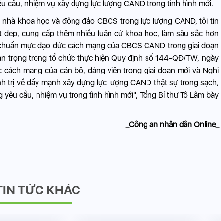
yêu cầu, nhiệm vụ xây dựng lực lượng CAND trong tình hình mới.
u nhà khoa học và đông đảo CBCS trong lực lượng CAND, tôi tin
ốt đẹp, cung cấp thêm nhiều luận cứ khoa học, làm sâu sắc hơn
n về chuẩn mực đạo đức cách mạng của CBCS CAND trong giai đoạn
an trọng trong tổ chức thực hiện Quy định số 144-QĐ/TW, ngày
 cách mạng của cán bộ, đảng viên trong giai đoạn mới và Nghị
 trị về đẩy mạnh xây dựng lực lượng CAND thật sự trong sạch,
g yêu cầu, nhiệm vụ trong tình hình mới", Tổng Bí thư Tô Lâm bày
_Công an nhân dân Online_
TIN TỨC KHÁC