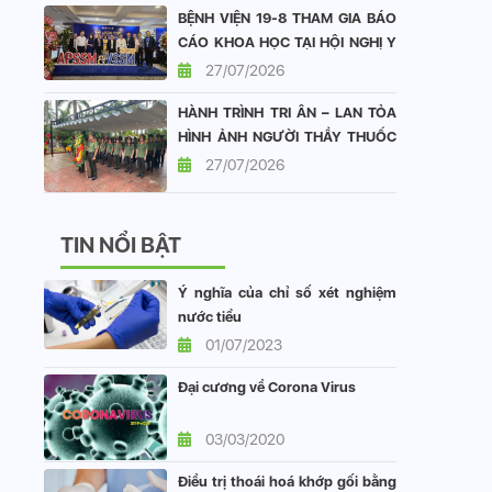
BỆNH VIỆN 19-8 THAM GIA BÁO
CÁO KHOA HỌC TẠI HỘI NGHỊ Y
HỌC GIỚI TÍNH CHÂU Á - THÁI
27/07/2026
BÌNH DƯƠNG VÀ HỘI NGHỊ Y
HÀNH TRÌNH TRI ÂN – LAN TỎA
HỌC GIỚI TÍNH VIỆT NAM
HÌNH ẢNH NGƯỜI THẦY THUỐC
CÔNG AN NHÂN DÂN
27/07/2026
TIN NỔI BẬT
Ý nghĩa của chỉ số xét nghiệm
nước tiểu
01/07/2023
Đại cương về Corona Virus
03/03/2020
Điều trị thoái hoá khớp gối bằng