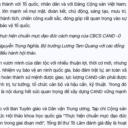
g thành với Tổ quốc, nhân dân và với Đảng Cộng sản Việt Nam;
 lớn mạnh về mọi mặt; đoàn kết, chủ động, sáng tạo, mưu trí,
thành tích, chiến công xuất sắc, đóng góp rất quan trọng vào sự
 bảo vệ Tổ quốc.
Nguyễn Trọng Nghĩa, Bộ trưởng Lương Tam Quang với các đồng
điều hành hội thảo.
 vươn mình của dân tộc với nhiều thuận lợi, thời cơ mới, nhưng
. Nhiệm vụ bảo vệ an ninh quốc gia, bảo đảm trật tự, an toàn xã
Để hoàn thành sứ mệnh được giao, lực lượng CAND cần phải được
h trị, tư tưởng; tổ chức cán bộ và hậu cần, kỹ thuật. Trong đó
à nội dung hết sức quan trọng để xây dựng CAND vững mạnh
 với Ban Tuyên giáo và Dân vận Trung ương, Tạp chí Cộng sản
chức Hội thảo khoa học quốc gia "Thực hiện chuẩn mực đạo đức
 trong giai đoạn mới", Tổng Bí thư Tô Lâm đánh giá đây là hoạt