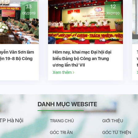
12
01
10/2020
08/2020
 khai mạc Đại hội đại
Tin vui: Đoàn chuyên gia từ Bệnh
g bộ Công an Trung
viện 19-8 đến Bệnh viện 199 hỗ
 thứ VII
trợ chuyên môn
m
Xem thêm
DANH MỤC WEBSITE
 TP Hà Nội
TRANG CHỦ
GIỚI THIỆU
GÓC TRI ÂN
GÓC TỪ THIỆN