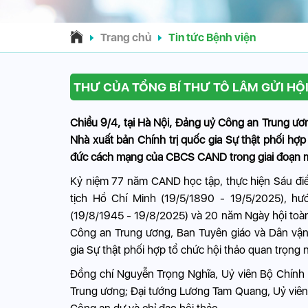
Trang chủ
Tin tức Bệnh viện
THƯ CỦA TỔNG BÍ THƯ TÔ LÂM GỬI H
Chiều 9/4, tại Hà Nội, Đảng uỷ Công an Trung ươ
Nhà xuất bản Chính trị quốc gia Sự thật phối hợ
đức cách mạng của CBCS CAND trong giai đoạn m
Kỷ niệm 77 năm CAND học tập, thực hiện Sáu điề
tịch Hồ Chí Minh (19/5/1890 - 19/5/2025), 
(19/8/1945 - 19/8/2025) và 20 năm Ngày hội toà
Công an Trung ương, Ban Tuyên giáo và Dân vận 
gia Sự thật phối hợp tổ chức hội thảo quan trọng 
Đồng chí Nguyễn Trọng Nghĩa, Uỷ viên Bộ Chính 
Trung ương; Đại tướng Lương Tam Quang, Uỷ viên 