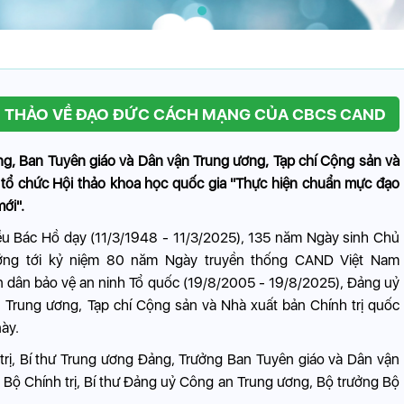
ỘI THẢO VỀ ĐẠO ĐỨC CÁCH MẠNG CỦA CBCS CAND
ng, Ban Tuyên giáo và Dân vận Trung ương, Tạp chí Cộng sản và
p tổ chức Hội thảo khoa học quốc gia "Thực hiện chuẩn mực đạo
ới".
u Bác Hồ dạy (11/3/1948 - 11/3/2025), 135 năm Ngày sinh Chủ
hướng tới kỷ niệm 80 năm Ngày truyền thống CAND Việt Nam
n dân bảo vệ an ninh Tổ quốc (19/8/2005 - 19/8/2025), Đảng uỷ
Trung ương, Tạp chí Cộng sản và Nhà xuất bản Chính trị quốc
này.
trị, Bí thư Trung ương Đảng, Trưởng Ban Tuyên giáo và Dân vận
Bộ Chính trị, Bí thư Đảng uỷ Công an Trung ương, Bộ trưởng Bộ