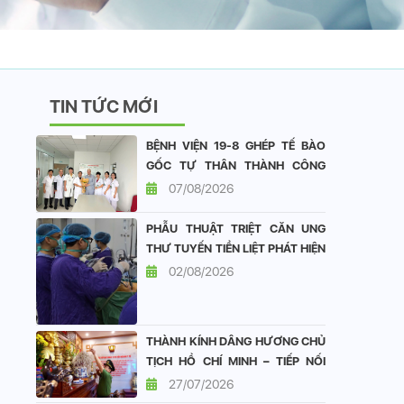
TIN TỨC MỚI
BỆNH VIỆN 19-8 GHÉP TẾ BÀO
GỐC TỰ THÂN THÀNH CÔNG
CHO BỆNH NHÂN ĐA U TỦY
07/08/2026
XƯƠNG
PHẪU THUẬT TRIỆT CĂN UNG
THƯ TUYẾN TIỀN LIỆT PHÁT HIỆN
SỚM TẠI BỆNH VIỆN 19-8: DUY
02/08/2026
TRÌ CHẤT LƯỢNG SỐNG TỐT
SAU ĐẠI PHẪU
THÀNH KÍNH DÂNG HƯƠNG CHỦ
TỊCH HỒ CHÍ MINH – TIẾP NỐI
ĐẠO LÝ “UỐNG NƯỚC NHỚ
27/07/2026
NGUỒN”