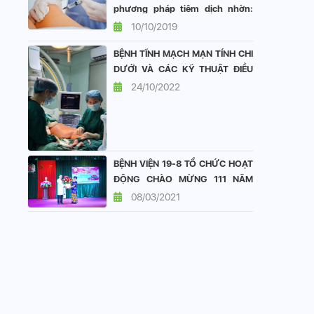
phương pháp tiêm dịch nhờn:
vai trò và hiệu quả
10/10/2019
BỆNH TĨNH MẠCH MẠN TÍNH CHI
DƯỚI VÀ CÁC KỸ THUẬT ĐIỀU
TRỊ TẠI KHOA TIM MẠCH BỆNH
24/10/2022
VIỆN 19-8
BỆNH VIỆN 19-8 TỔ CHỨC HOẠT
ĐỘNG CHÀO MỪNG 111 NĂM
QUỐC TẾ PHỤ NỮ 8/3
08/03/2021