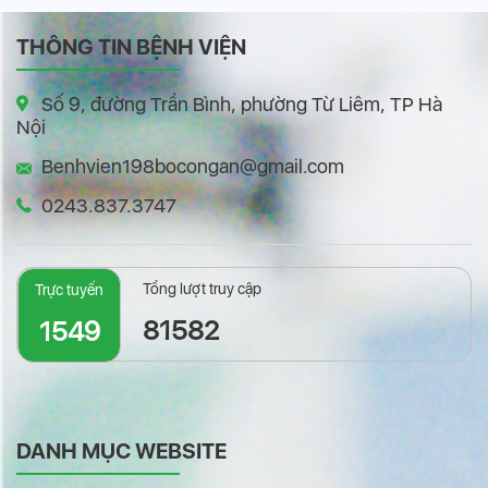
THÔNG TIN BỆNH VIỆN
Số 9, đường Trần Bình, phường Từ Liêm, TP Hà
Nội
Benhvien198bocongan@gmail.com
0243.837.3747
Tổng lượt truy cập
Trực tuyến
81582
1549
DANH MỤC WEBSITE