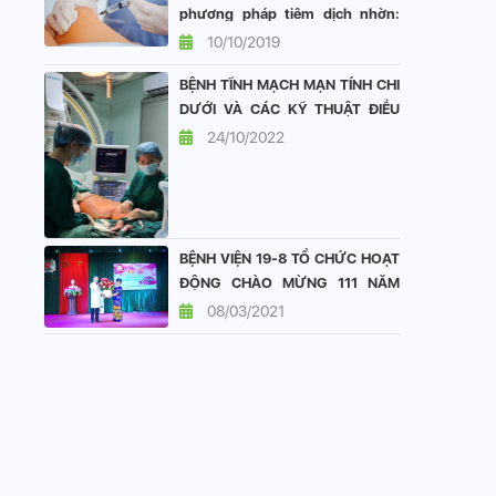
phương pháp tiêm dịch nhờn:
vai trò và hiệu quả
10/10/2019
BỆNH TĨNH MẠCH MẠN TÍNH CHI
DƯỚI VÀ CÁC KỸ THUẬT ĐIỀU
TRỊ TẠI KHOA TIM MẠCH BỆNH
24/10/2022
VIỆN 19-8
BỆNH VIỆN 19-8 TỔ CHỨC HOẠT
ĐỘNG CHÀO MỪNG 111 NĂM
QUỐC TẾ PHỤ NỮ 8/3
08/03/2021