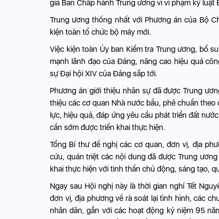
gia Ban Chấp hành Trung ương vì vi phạm kỷ luật 
Trung ương thống nhất với Phương án của Bộ Chính
kiện toàn tổ chức bộ máy mới.
Việc kiện toàn Ủy ban Kiểm tra Trung ương, bổ su
mạnh lãnh đạo của Đảng, nâng cao hiệu quả công
sự Đại hội XIV của Đảng sắp tới.
Phương án giới thiệu nhân sự đã được Trung ương 
thiệu các cơ quan Nhà nước bầu, phê chuẩn theo
lực, hiệu quả, đáp ứng yêu cầu phát triển đất nư
cần sớm được triển khai thực hiện.
Tổng Bí thư đề nghị các cơ quan, đơn vị, địa p
cứu, quán triệt các nội dung đã được Trung ương
khai thực hiện với tinh thần chủ động, sáng tạo, quy
Ngay sau Hội nghị này là thời gian nghỉ Tết Ngu
đơn vị, địa phương về rà soát lại tình hình, các c
nhân dân, gắn với các hoạt động kỷ niệm 95 năm