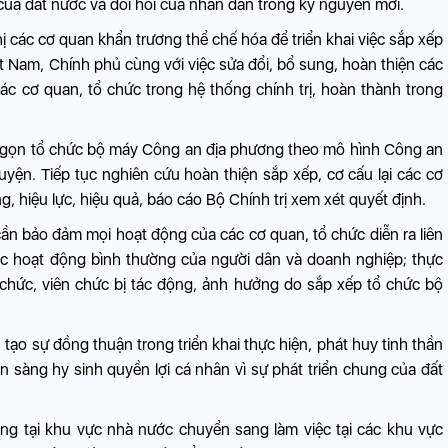
a đất nước và đòi hỏi của nhân dân trong kỷ nguyên mới.
ghị các cơ quan khẩn trương thể chế hóa để triển khai việc sắp xếp
t Nam, Chính phủ cùng với việc sửa đổi, bổ sung, hoàn thiện các
ác cơ quan, tổ chức trong hệ thống chính trị, hoàn thành trong
inh gọn tổ chức bộ máy Công an địa phương theo mô hình Công an
uyện. Tiếp tục nghiên cứu hoàn thiện sắp xếp, cơ cấu lại các cơ
, hiệu lực, hiệu quả, báo cáo Bộ Chính trị xem xét quyết định.
cần bảo đảm mọi hoạt động của các cơ quan, tổ chức diễn ra liên
c hoạt động bình thường của người dân và doanh nghiệp; thực
g chức, viên chức bị tác động, ảnh hưởng do sắp xếp tổ chức bộ
, tạo sự đồng thuận trong triển khai thực hiện, phát huy tinh thần
 sàng hy sinh quyền lợi cá nhân vì sự phát triển chung của đất
ộng tại khu vực nhà nước chuyển sang làm việc tại các khu vực