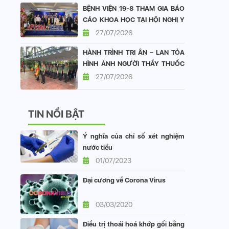
BỆNH VIỆN 19-8 THAM GIA BÁO
CÁO KHOA HỌC TẠI HỘI NGHỊ Y
HỌC GIỚI TÍNH CHÂU Á - THÁI
27/07/2026
BÌNH DƯƠNG VÀ HỘI NGHỊ Y
HÀNH TRÌNH TRI ÂN – LAN TỎA
HỌC GIỚI TÍNH VIỆT NAM
HÌNH ẢNH NGƯỜI THẦY THUỐC
CÔNG AN NHÂN DÂN
27/07/2026
TIN NỔI BẬT
Ý nghĩa của chỉ số xét nghiệm
nước tiểu
01/07/2023
Đại cương về Corona Virus
03/03/2020
Điều trị thoái hoá khớp gối bằng