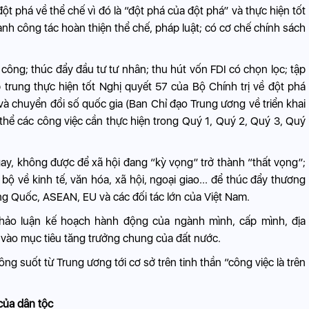
ột phá về thể chế vì đó là “đột phá của đột phá” và thực hiện tốt
ạnh công tác hoàn thiện thể chế, pháp luật; có cơ chế chính sách
công; thúc đẩy đầu tư tư nhân; thu hút vốn FDI có chọn lọc; tập
 trung thực hiện tốt Nghị quyết 57 của Bộ Chính trị về đột phá
và chuyển đổi số quốc gia (Ban Chỉ đạo Trung ương về triển khai
 thể các công việc cần thực hiện trong Quý 1, Quý 2, Quý 3, Quý
gay, không được để xã hội đang “kỳ vọng” trở thành “thất vọng”;
 bộ về kinh tế, văn hóa, xã hội, ngoại giao... để thúc đẩy thương
ng Quốc, ASEAN, EU và các đối tác lớn của Việt Nam.
thảo luận kế hoạch hành động của ngành mình, cấp mình, địa
 vào mục tiêu tăng trưởng chung của đất nước.
ng suốt từ Trung ương tới cơ sở trên tinh thần “công việc là trên
của dân tộc