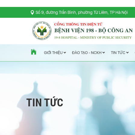
Số 9, đường Trần Bình, phường Từ Liêm, TP Hà Nội
TIN TỨC
ĐÀO TẠO - NCKH
GIỚI THIỆU
TIN TỨC