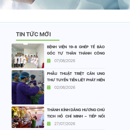
TIN TỨC MỚI
BỆNH VIỆN 19-8 GHÉP TẾ BÀO
GỐC TỰ THÂN THÀNH CÔNG
CHO BỆNH NHÂN ĐA U TỦY
07/08/2026
XƯƠNG
PHẪU THUẬT TRIỆT CĂN UNG
THƯ TUYẾN TIỀN LIỆT PHÁT HIỆN
SỚM TẠI BỆNH VIỆN 19-8: DUY
02/08/2026
TRÌ CHẤT LƯỢNG SỐNG TỐT
SAU ĐẠI PHẪU
THÀNH KÍNH DÂNG HƯƠNG CHỦ
TỊCH HỒ CHÍ MINH – TIẾP NỐI
ĐẠO LÝ “UỐNG NƯỚC NHỚ
27/07/2026
NGUỒN”