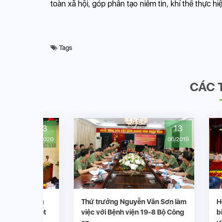
toàn xã hội, góp phần tạo niềm tin, khí thế thực h
Tags
CÁC 
13
13
10/2020
06/2019
n Trung
Thứ trưởng Nguyễn Văn Sơn làm
Hôm nay,
công tốt
việc với Bệnh viện 19-8 Bộ Công
biểu Đản