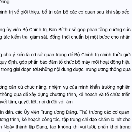
Đảng.
 trị về giới thiệu, bố trí cán bộ các cơ quan sau khi sắp xếp,
ng ủy viên Bộ Chính trị, Ban Bí thư sẽ góp phần tăng cường sức
 tác kiểm tra, giám sát, đồng thời chuẩn bị một bước cho nhân
cho ý kiến là cơ sở quan trọng để Bộ Chính trị chính thức giới
 quy định, góp phần bảo đảm tổ chức bộ máy mới hoạt động hiệu
ớc trong giai đoạn tới.Những nội dung được Trung ương thông qua
hương căn cứ chức năng, nhiệm vụ của mình khẩn trương nghiên
 thông qua để xây dựng chương trình, kế hoạch và tổ chức triển
ết tâm, quyết liệt, nói đi đôi với làm.
yên đán, các Ủy viên Trung ương Đảng, Thủ trưởng các cơ quan,
hương trình, kế hoạch công tác, tập trung chỉ đạo chăm lo Tết cho
 Ngày thành lập Đảng, tạo không khí vui tươi, phấn khởi trong