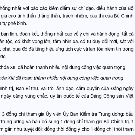
hống nhất với báo cáo kiểm điểm sự chỉ đạo, điều hành của Bộ
giá cao tinh thần thẳng thắn, trách nhiệm, cầu thị của Bộ Chính
à tự phê bình.
 bản lĩnh, đoàn kết, thống nhất cao về ý chí và hành động, tất cả
 tộc; có khát vọng lớn, tầm nhìn xa, có tư duy đổi mới, sát với
t phá, qua đó đã tăng hiệu ứng tích cực và lan tỏa niềm tin trong
ước.
a XIII đã hoàn thành nhiều nội dung công việc quan trọng
nh trị, Ban Bí thư, vai trò lãnh đạo, cầm quyền của Đảng ngày
 ngày càng vững chắc, uy tín quốc tế của Đảng Cộng sản Việt
g 3 đồng chí tham gia Ủy viên Ủy Ban Kiểm tra Trung ương; bầu
Trung ương và bầu bổ sung 1 đồng chí tham gia Bộ Chính trị, 1
ệm gần như tuyệt đối; đồng thời đồng ý cho 1 đồng chí thôi tham