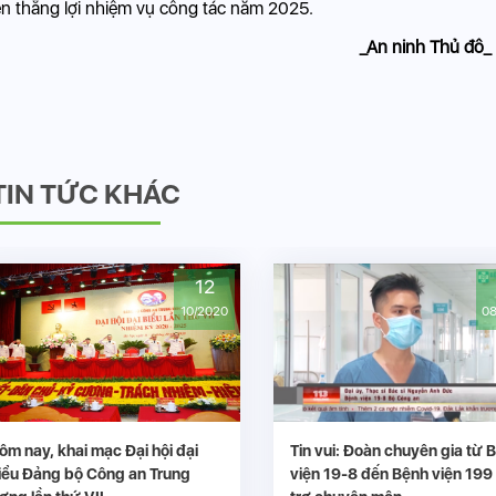
iện thắng lợi nhiệm vụ công tác năm 2025.
_An ninh Thủ đô_
TIN TỨC KHÁC
12
01
10/2020
08/2020
 khai mạc Đại hội đại
Tin vui: Đoàn chuyên gia từ Bệnh
g bộ Công an Trung
viện 19-8 đến Bệnh viện 199 hỗ