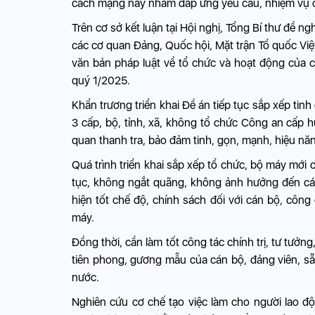
cách mạng này nhằm đáp ứng yêu cầu, nhiệm vụ củ
Trên cơ sở kết luận tại Hội nghị, Tổng Bí thư đề n
các cơ quan Đảng, Quốc hội, Mặt trận Tổ quốc Việ
văn bản pháp luật về tổ chức và hoạt động của c
quý 1/2025.
Khẩn trương triển khai Đề án tiếp tục sắp xếp t
3 cấp, bộ, tỉnh, xã, không tổ chức Công an cấp h
quan thanh tra, bảo đảm tinh, gọn, mạnh, hiệu năng
Quá trình triển khai sắp xếp tổ chức, bộ máy mới 
tục, không ngắt quãng, không ảnh hưởng đến cá
hiện tốt chế độ, chính sách đối với cán bộ, côn
máy.
Đồng thời, cần làm tốt công tác chính trị, tư tưởng
tiên phong, gương mẫu của cán bộ, đảng viên, sẵn
nước.
Nghiên cứu cơ chế tạo việc làm cho người lao đ