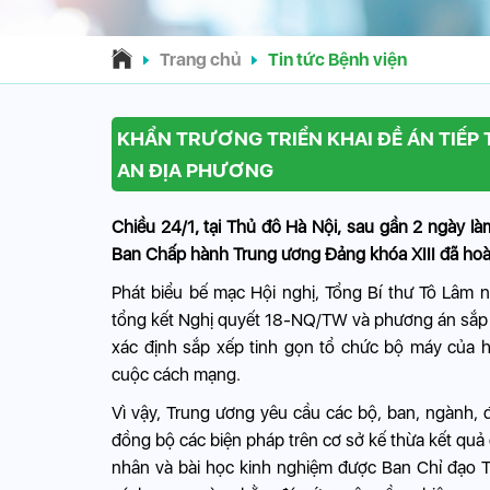
Trang chủ
Tin tức Bệnh viện
KHẨN TRƯƠNG TRIỂN KHAI ĐỀ ÁN TIẾP
AN ĐỊA PHƯƠNG
Chiều 24/1, tại Thủ đô Hà Nội, sau gần 2 ngày làm
Ban Chấp hành Trung ương Đảng khóa XIII đã hoàn
Phát biểu bế mạc Hội nghị, Tổng Bí thư Tô Lâm 
tổng kết Nghị quyết 18-NQ/TW và phương án sắp xế
xác định sắp xếp tinh gọn tổ chức bộ máy của hệ
cuộc cách mạng.
Vì vậy, Trung ương yêu cầu các bộ, ban, ngành, đơ
đồng bộ các biện pháp trên cơ sở kế thừa kết quả
nhân và bài học kinh nghiệm được Ban Chỉ đạo T