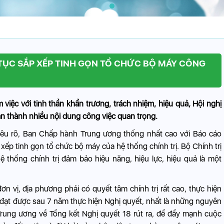
 TỤC SẮP XẾP TINH GỌN TỔ CHỨC BỘ MÁY CÔNG
 việc với tinh thần khẩn trương, trách nhiệm, hiệu quả, Hội nghị
 thành nhiều nội dung công việc quan trọng.
nêu rõ, Ban Chấp hành Trung ương thống nhất cao với Báo cáo
p tinh gọn tổ chức bộ máy của hệ thống chính trị. Bộ Chính trị
 thống chính trị đảm bảo hiệu năng, hiệu lực, hiệu quả là một
n vị, địa phương phải có quyết tâm chính trị rất cao, thực hiện
 đạt được sau 7 năm thực hiện Nghị quyết, nhất là những nguyên
rung ương về Tổng kết Nghị quyết 18 rút ra, để đẩy mạnh cuộc